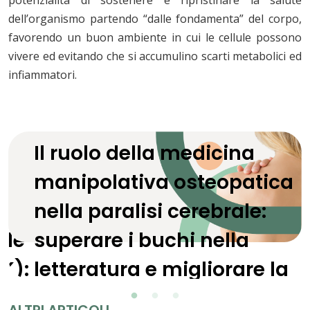
potenzialità di sostenere e ripristinare la salute
dell’organismo partendo “dalle fondamenta” del corpo,
favorendo un buon ambiente in cui le cellule possono
vivere ed evitando che si accumulino scarti metabolici ed
infiammatori.
Il ruolo della medicina
del
manipolativa osteopatica
nella paralisi cerebrale:
ale
superare i buchi nella
EK):
letteratura e migliorare la
cura
ALTRI ARTICOLI