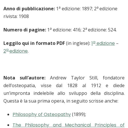
a
a
Anno di pubblicazione:
1
edizione: 1897; 2
edizione
rivista: 1908
a
a
Numero di pagine:
1
edizione: 416; 2
edizione: 524.
a
Leggilo qui in formato PDF
(in inglese):
1
edizione
–
a
2
edizione
.
Nota sull’autore:
Andrew Taylor Still, fondatore
dell’osteopatia, visse dal 1828 al 1912 e diede
un’impronta indelebile allo sviluppo della disciplina.
Questa è la sua prima opera, in seguito scrisse anche:
Philosophy of Osteopathy
(1899);
The Philosophy and Mechanical Principles of