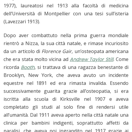
1977), laureatosi nel 1913 alla facoltà di medicina
dell’Università di Montpellier con una tesi sull’isteria
(Lavezzari 1913).
Dopo aver combattuto nella prima guerra mondiale
rientrò a Nizza, la sua città natale, e rimase incuriosito
da un articolo di
Florence Gair,
un’osteopata americana
che era stata molto vicina ad
Andrew Taylor Still
. Come
ricorda
Booth
, si trattava di una ragazza benestante di
Brooklyn, New York, che aveva avuto un incidente
equestre nel 1891 ed era rimasta invalida. Essendo
successivamente guarita grazie all’osteopatia, si era
iscritta alla scuola di Kirksville nel 1907 e aveva
completato gli studi al solo fine di rendersi utile
all’umanità. Dal 1911 aveva aperto nella città natale una
clinica per bambini indigenti, soprattutto affetti da
paralisi, che aveva poi ingrandito nel 1917 grazie ai