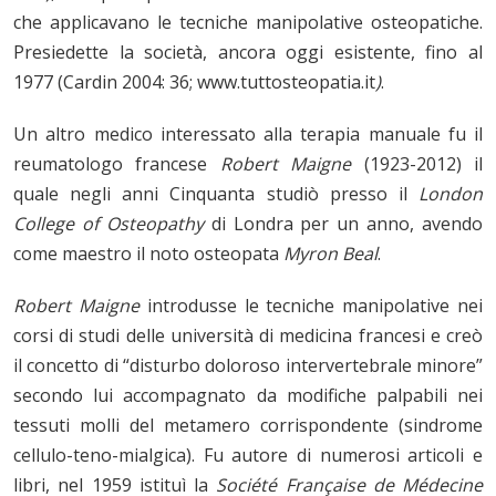
che applicavano le tecniche manipolative osteopatiche.
Presiedette la società,
ancora oggi esistente, fino al
1977 (Cardin 2004: 36; www.tuttosteopatia.it
)
.
Un altro medico interessato alla terapia manuale fu il
reumatologo francese
Robert Maigne
(1923-2012) il
quale negli anni Cinquanta studiò presso il
London
College of Osteopathy
di Londra per un anno, avendo
come maestro il noto osteopata
Myron Beal
.
Robert Maigne
introdusse le tecniche manipolative nei
corsi di studi delle università di medicina francesi e creò
il concetto di “disturbo doloroso intervertebrale minore”
secondo lui accompagnato da modifiche palpabili nei
tessuti molli del metamero corrispondente (sindrome
cellulo-teno-mialgica). Fu autore di numerosi articoli e
libri, nel 1959 istituì la
Société Française de Médecine