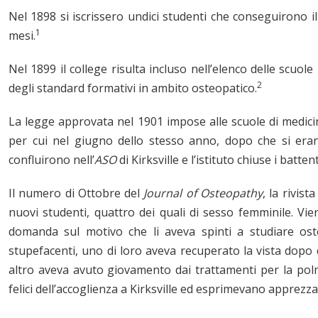
Nel 1898 si iscrissero undici studenti che conseguirono il
1
mesi.
Nel 1899 il college risulta incluso nell’elenco delle scuole 
2
degli standard formativi in ambito osteopatico.
La legge approvata nel 1901 impose alle scuole di medicina
per cui nel giugno dello stesso anno, dopo che si erano
confluirono nell’
ASO
di Kirksville e l’istituto chiuse i battent
Il numero di Ottobre del
Journal of Osteopathy
, la rivist
nuovi studenti, quattro dei quali di sesso femminile. Vie
domanda sul motivo che li aveva spinti a studiare oste
stupefacenti, uno di loro aveva recuperato la vista dopo d
altro aveva avuto giovamento dai trattamenti per la polmo
felici dell’accoglienza a Kirksville ed esprimevano apprezza