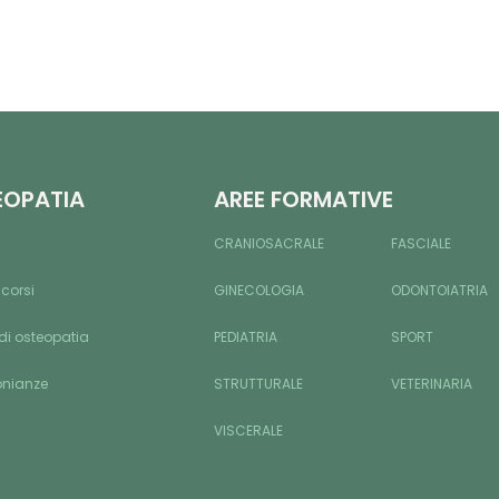
EOPATIA
AREE FORMATIVE
CRANIOSACRALE
FASCIALE
 corsi
GINECOLOGIA
ODONTOIATRIA
di osteopatia
PEDIATRIA
SPORT
onianze
STRUTTURALE
VETERINARIA
VISCERALE