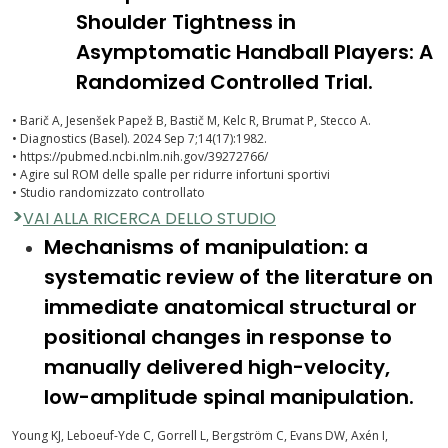
Shoulder Tightness in
Asymptomatic Handball Players: A
Randomized Controlled Trial.
• Barič A, Jesenšek Papež B, Bastič M, Kelc R, Brumat P, Stecco A.
• Diagnostics (Basel). 2024 Sep 7;14(17):1982.
• https://pubmed.ncbi.nlm.nih.gov/39272766/
• Agire sul ROM delle spalle per ridurre infortuni sportivi
• Studio randomizzato controllato
>
VAI ALLA RICERCA DELLO STUDIO
Mechanisms of manipulation: a
systematic review of the literature on
immediate anatomical structural or
positional changes in response to
manually delivered high-velocity,
low-amplitude spinal manipulation.
Young KJ, Leboeuf-Yde C, Gorrell L, Bergström C, Evans DW, Axén I,