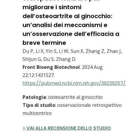
migliorare i sintomi
dell’osteoartrite al ginocchio:
un’analisi dei meccanismi e
un’osservazione dell’efficacia a
breve termine
Du P, Li X, Yin S, Li W, Sun X, Zhang Z, Zhao J,
Shijun G, Du S, Zhang D.
Front Bioeng Biotechnol
. 2024 Aug
22;12:1431527.
https://pubmed.ncbi.nlm.nih.gov/39239257/
Patologia
: osteoartrite al ginocchio
Tipo di studio
: osservazionale retrospettivo
multicentrico
> VAI ALLA RECENSIONE DELLO STUDIO