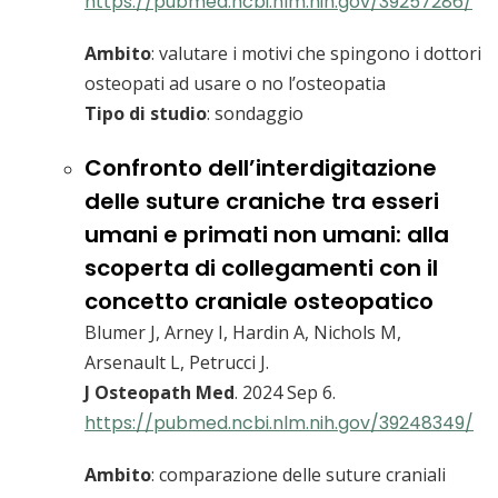
https://pubmed.ncbi.nlm.nih.gov/39257286/
Ambito
: valutare i motivi che spingono i dottori
osteopati ad usare o no l’osteopatia
Tipo di studio
: sondaggio
Confronto dell’interdigitazione
delle suture craniche tra esseri
umani e primati non umani: alla
scoperta di collegamenti con il
concetto craniale osteopatico
Blumer J, Arney I, Hardin A, Nichols M,
Arsenault L, Petrucci J.
J Osteopath Med
. 2024 Sep 6.
https://pubmed.ncbi.nlm.nih.gov/39248349/
Ambito
: comparazione delle suture craniali