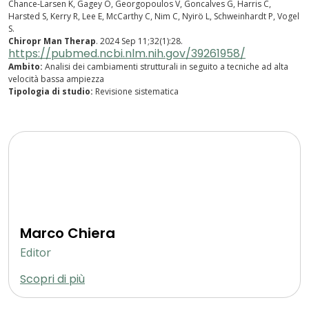
Chance-Larsen K, Gagey O, Georgopoulos V, Goncalves G, Harris C,
Harsted S, Kerry R, Lee E, McCarthy C, Nim C, Nyirö L, Schweinhardt P, Vogel
S.
Chiropr Man Therap
. 2024 Sep 11;32(1):28.
https://pubmed.ncbi.nlm.nih.gov/39261958/
Ambito:
Analisi dei cambiamenti strutturali in seguito a tecniche ad alta
velocità bassa ampiezza
Tipologia di studio:
Revisione sistematica
Marco Chiera
Editor
Scopri di più