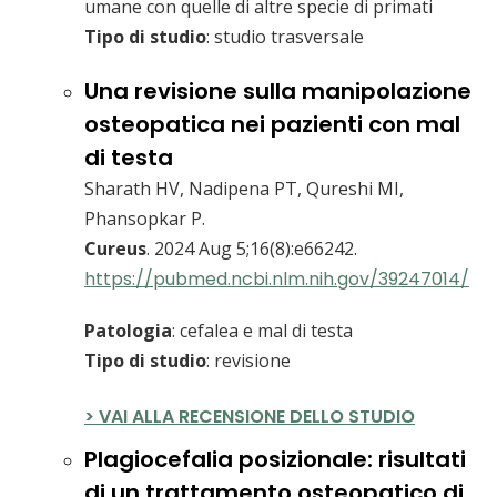
umane con quelle di altre specie di primati
Tipo di studio
: studio trasversale
Una revisione sulla manipolazione
osteopatica nei pazienti con mal
di testa
Sharath HV, Nadipena PT, Qureshi MI,
Phansopkar P.
Cureus
. 2024 Aug 5;16(8):e66242.
https://pubmed.ncbi.nlm.nih.gov/39247014/
Patologia
: cefalea e mal di testa
Tipo di studio
: revisione
> VAI ALLA RECENSIONE DELLO STUDIO
Plagiocefalia posizionale: risultati
di un trattamento osteopatico di