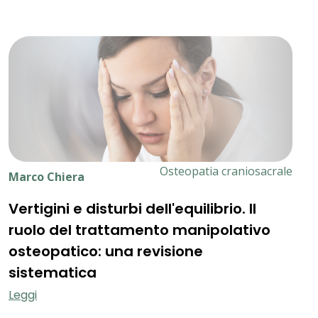
Osteopatia craniosacrale
Marco Chiera
M
Vertigini e disturbi dell'equilibrio. Il
T
ruolo del trattamento manipolativo
o
osteopatico: una revisione
d
sistematica
f
Leggi
L