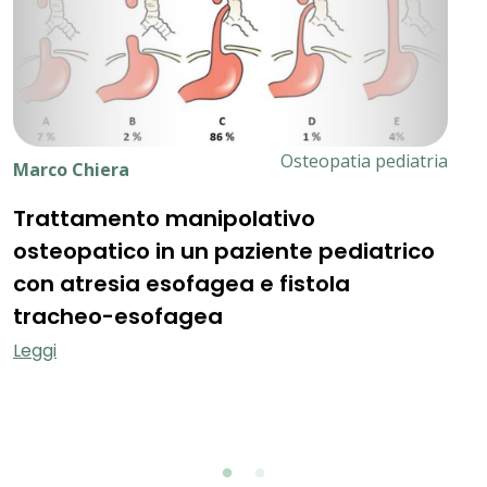
Osteopatia pediatria
Marco Chiera
M
Trattamento manipolativo
T
osteopatico in un paziente pediatrico
O
con atresia esofagea e fistola
B
tracheo-esofagea
P
A
Leggi
L