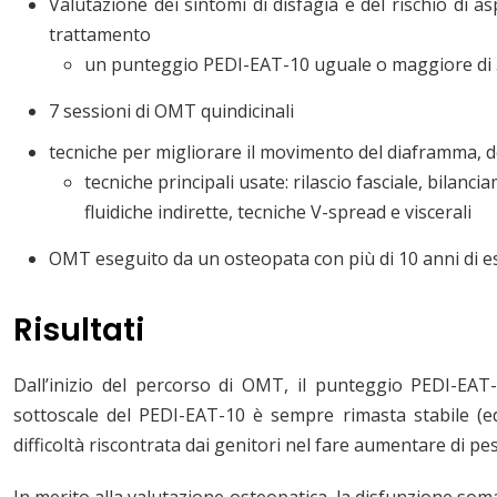
Valutazione dei sintomi di disfagia e del rischio di 
trattamento
un punteggio PEDI-EAT-10 uguale o maggiore di 
7 sessioni di OMT quindicinali
tecniche per migliorare il movimento del diaframma, del
tecniche principali usate: rilascio fasciale, bila
fluidiche indirette, tecniche V-spread e viscerali
OMT eseguito da un osteopata con più di 10 anni di esp
Risultati
Dall’inizio del percorso di OMT, il punteggio PEDI-EAT-
sottoscale del PEDI-EAT-10 è sempre rimasta stabile (ed 
difficoltà riscontrata dai genitori nel fare aumentare di peso
In merito alla valutazione osteopatica, la disfunzione som