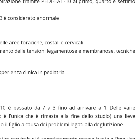
aspirazione tramite PEDI-EAT-10 al primo, quarto e settimo
3 è considerato anormale
le aree toraciche, costali e cervicali
nciamento delle tensioni legamentose e membranose, tecniche
erienza clinica in pediatria
10 è passato da 7 a 3 fino ad arrivare a 1. Delle varie
è l’unica che è rimasta alla fine dello studio) una lieve
 il figlio a causa dei problemi legati alla deglutizione.
atica cervicale si è completamente normalizzata e l’impulso