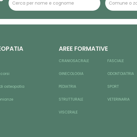
EOPATIA
AREE FORMATIVE
CRANIOSACRALE
FASCIALE
 corsi
GINECOLOGIA
ODONTOIATRIA
di osteopatia
PEDIATRIA
SPORT
onianze
STRUTTURALE
VETERINARIA
VISCERALE