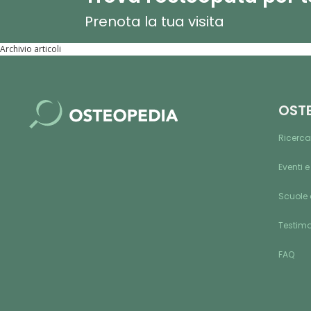
Prenota la tua visita
Archivio articoli
OST
Ricerca
Eventi e
Scuole 
Testim
FAQ