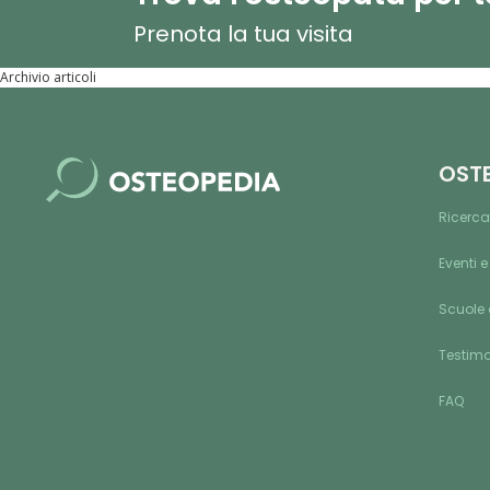
Prenota la tua visita
Archivio articoli
OST
Ricerca
Eventi e
Scuole 
Testim
FAQ