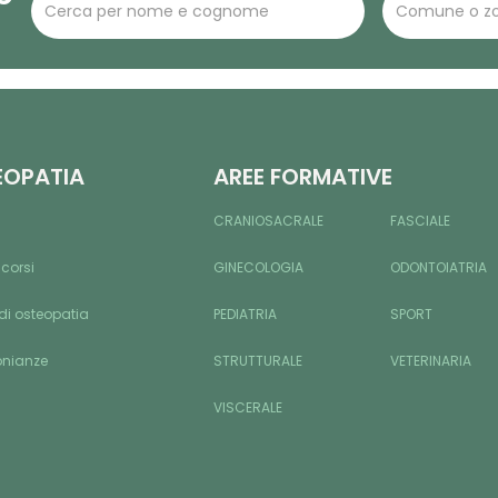
EOPATIA
AREE FORMATIVE
CRANIOSACRALE
FASCIALE
 corsi
GINECOLOGIA
ODONTOIATRIA
di osteopatia
PEDIATRIA
SPORT
onianze
STRUTTURALE
VETERINARIA
VISCERALE