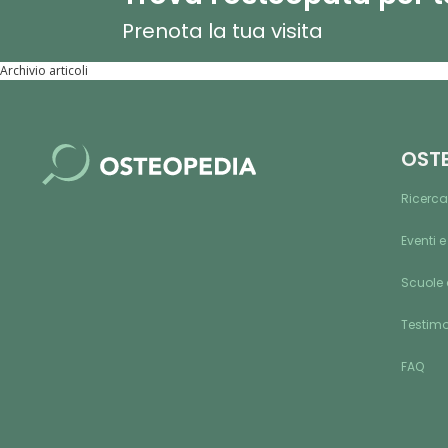
Prenota la tua visita
Archivio articoli
OST
Ricerca
Eventi e
Scuole 
Testim
FAQ