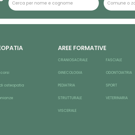
EOPATIA
AREE FORMATIVE
CRANIOSACRALE
FASCIALE
 corsi
GINECOLOGIA
ODONTOIATRIA
di osteopatia
PEDIATRIA
SPORT
onianze
STRUTTURALE
VETERINARIA
VISCERALE