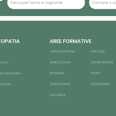
EOPATIA
AREE FORMATIVE
CRANIOSACRALE
FASCIALE
 corsi
GINECOLOGIA
ODONTOIATRIA
di osteopatia
PEDIATRIA
SPORT
onianze
STRUTTURALE
VETERINARIA
VISCERALE