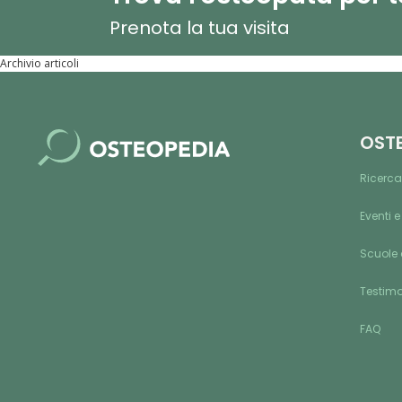
Prenota la tua visita
Archivio articoli
OST
Ricerca
Eventi e
Scuole 
Testim
FAQ