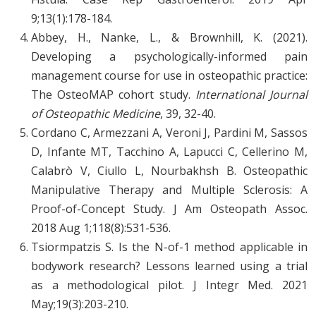
9;13(1):178-184.
Abbey, H., Nanke, L., & Brownhill, K. (2021).
Developing a psychologically-informed pain
management course for use in osteopathic practice:
The OsteoMAP cohort study.
International Journal
of Osteopathic Medicine
, 39, 32-40.
Cordano C, Armezzani A, Veroni J, Pardini M, Sassos
D, Infante MT, Tacchino A, Lapucci C, Cellerino M,
Calabrò V, Ciullo L, Nourbakhsh B. Osteopathic
Manipulative Therapy and Multiple Sclerosis: A
Proof-of-Concept Study. J Am Osteopath Assoc.
2018 Aug 1;118(8):531-536.
Tsiormpatzis S. Is the N-of-1 method applicable in
bodywork research? Lessons learned using a trial
as a methodological pilot. J Integr Med. 2021
May;19(3):203-210.