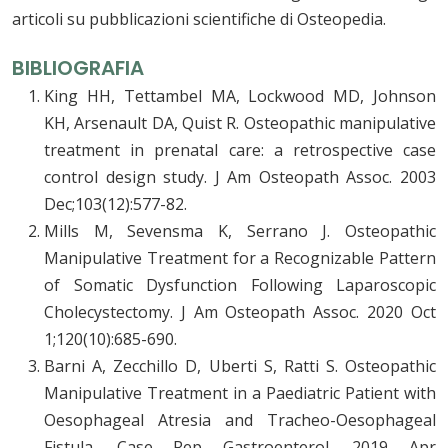
articoli su pubblicazioni scientifiche di Osteopedia.
BIBLIOGRAFIA
King HH, Tettambel MA, Lockwood MD, Johnson
KH, Arsenault DA, Quist R. Osteopathic manipulative
treatment in prenatal care: a retrospective case
control design study. J Am Osteopath Assoc. 2003
Dec;103(12):577-82.
Mills M, Sevensma K, Serrano J. Osteopathic
Manipulative Treatment for a Recognizable Pattern
of Somatic Dysfunction Following Laparoscopic
Cholecystectomy. J Am Osteopath Assoc. 2020 Oct
1;120(10):685-690.
Barni A, Zecchillo D, Uberti S, Ratti S. Osteopathic
Manipulative Treatment in a Paediatric Patient with
Oesophageal Atresia and Tracheo-Oesophageal
Fistula. Case Rep Gastroenterol. 2019 Apr