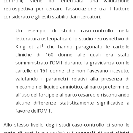
controlli). Viene poi effettuata una valutazione
retrospettiva per cercare l’associazione tra il fattore
considerato e gli esiti stabiliti dai ricercatori.
Un esempio di studio caso-controllo nella
letteratura osteopatica è lo studio retrospettivo di
1
King et al.
che hanno paragonato le cartelle
cliniche di 160 donne alle quali era stato
somministrato l’OMT durante la gravidanza con le
cartelle di 161 donne che non l’avevano ricevuto,
valutando i parametri relativi alla presenza di
meconio nel liquido amniotico, al parto pretermine,
all’uso del forcipe e al parto cesareo e riscontrando
alcune differenze statisticamente significative a
favore dell’OMT.
Allo stesso livello degli studi caso-controllo ci sono le
serie di casi
(
case series
) e i
rapporti di casi clinici