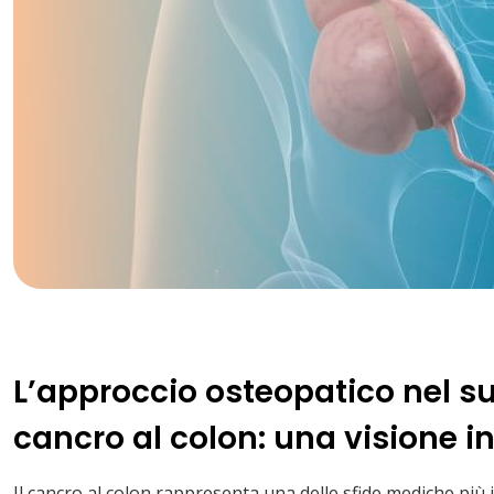
L’approccio osteopatico nel s
cancro al colon: una visione i
Il cancro al colon rappresenta una delle sfide mediche pi