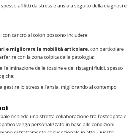
, spesso afflitti da stress e ansia a seguito della diagnosi e
ti con cancro al colon possono includere:
ri e migliorare la mobilità articolare
, con particolare
rferire con la zona colpita dalla patologia;
l’eliminazione delle tossine e dei ristagni fluidi, spesso
ogiche;
a gestire lo stress e l’ansia, migliorando al contempo
ali
bale richiede una stretta collaborazione tra l’osteopata e
eopatico venga personalizzato in base alle condizioni
al piano di trattamento convenzionale in atto. Questo