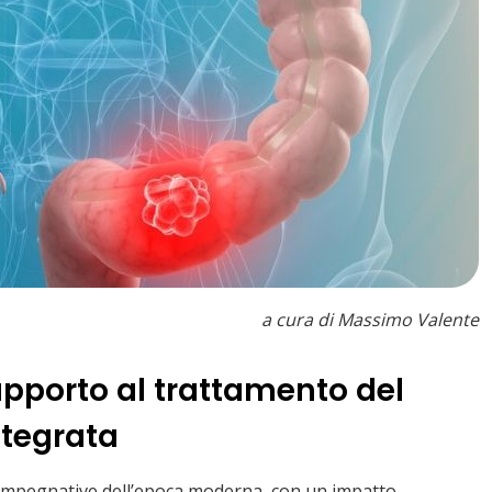
a cura di Massimo Valente
upporto al trattamento del
ntegrata
ù impegnative dell’epoca moderna, con un impatto