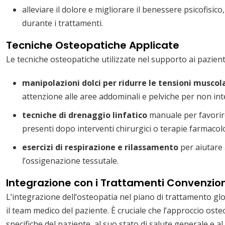
alleviare il dolore e migliorare il benessere psicofisico
durante i trattamenti.
Tecniche Osteopatiche Applicate
Le tecniche osteopatiche utilizzate nel supporto ai pazien
manipolazioni dolci per ridurre le tensioni muscola
attenzione alle aree addominali e pelviche per non inte
tecniche di drenaggio linfatico
manuale per favorire 
presenti dopo interventi chirurgici o terapie farmacol
esercizi di respirazione e rilassamento
per aiutare 
l’ossigenazione tessutale.
Integrazione con i Trattamenti Convenzion
L’integrazione dell’osteopatia nel piano di trattamento glo
il team medico del paziente. È cruciale che l’approccio ost
specifiche del paziente, al suo stato di salute generale e 