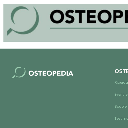
OST
Ricerca
Eventi e
Scuole 
Testim