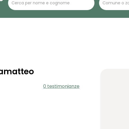
eamatteo
0 testimonianze