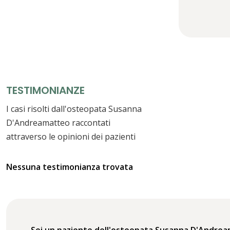
TESTIMONIANZE
I casi risolti dall'osteopata Susanna
D'Andreamatteo raccontati
attraverso le opinioni dei pazienti
Nessuna testimonianza trovata
Sei un paziente dell'osteopata Susanna D'Andre