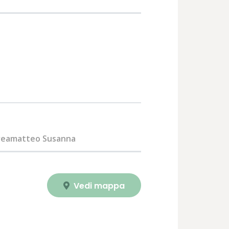
reamatteo Susanna
Vedi mappa