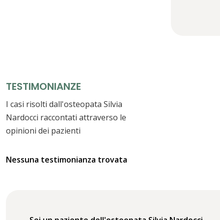
TESTIMONIANZE
I casi risolti dall'osteopata Silvia
Nardocci raccontati attraverso le
opinioni dei pazienti
Nessuna testimonianza trovata
Sei un paziente dell'osteopata Silvia Nardocci