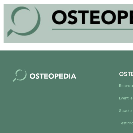
OST
Ricerca
Eventi e
Scuole 
Testim