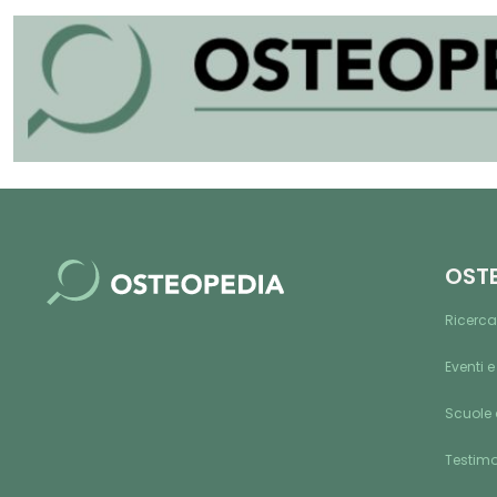
OST
Ricerca
Eventi e
Scuole 
Testim