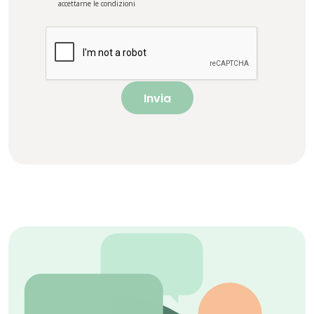
accettarne le condizioni
Invia