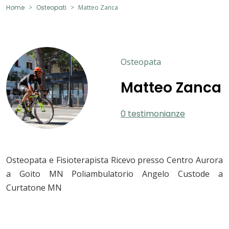
Home
Osteopati
Matteo Zanca
Osteopata
Matteo Zanca
0 testimonianze
Osteopata e Fisioterapista Ricevo presso Centro Aurora
a Goito MN Poliambulatorio Angelo Custode a
Curtatone MN