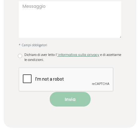
* Campi obbligatori
Dichiaro di aver letto l'
informativa sulla privacy
e di accettarne
le condizioni.