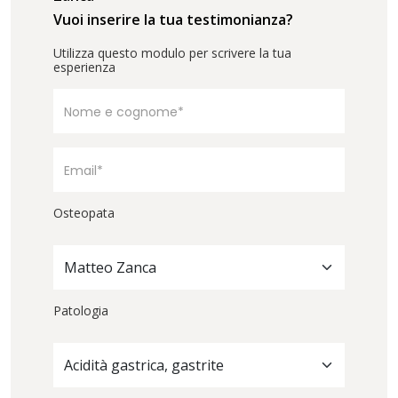
Vuoi inserire la tua testimonianza?
Utilizza questo modulo per scrivere la tua
esperienza
Osteopata
Matteo Zanca
Patologia
Acidità gastrica, gastrite