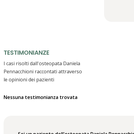
TESTIMONIANZE
I casi risolti dall'osteopata Daniela
Pennacchioni raccontati attraverso
le opinioni dei pazienti
Nessuna testimonianza trovata
Sei un paziente dell'osteopata Daniela Pennacchi