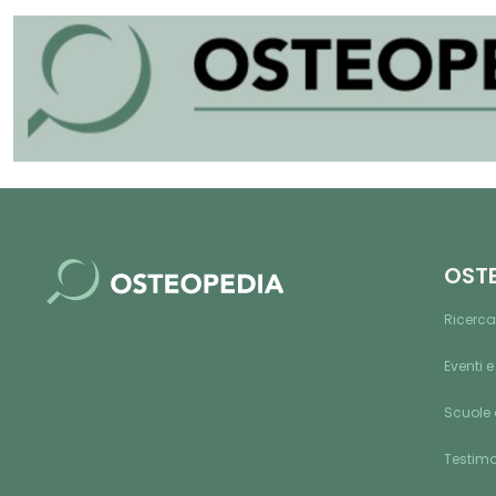
OST
Ricerca
Eventi e
Scuole 
Testim