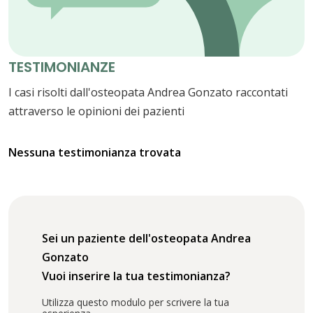
TESTIMONIANZE
I casi risolti dall'osteopata Andrea Gonzato raccontati
attraverso le opinioni dei pazienti
Nessuna testimonianza trovata
Sei un paziente dell'osteopata Andrea
Gonzato
Vuoi inserire la tua testimonianza?
Utilizza questo modulo per scrivere la tua