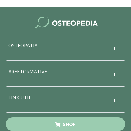
OSTEOPATIA
AREE FORMATIVE
LINK UTILI
SHOP