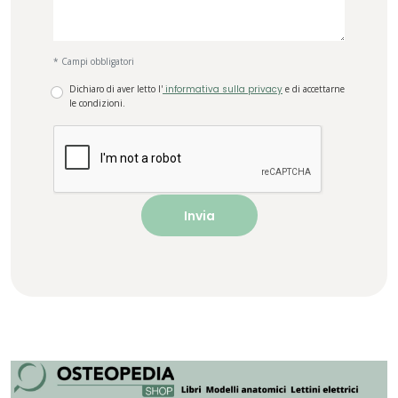
* Campi obbligatori
Dichiaro di aver letto l'
informativa sulla privacy
e di accettarne
le condizioni.