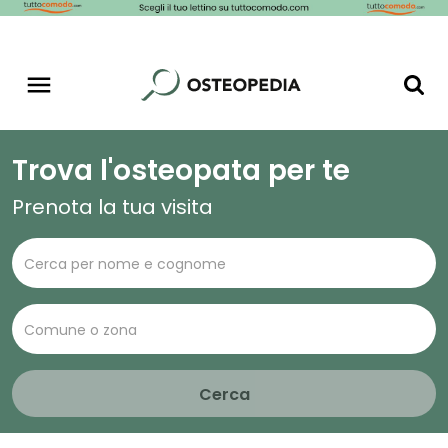
Trova l'osteopata per te
Prenota la tua visita
Cerca