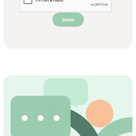
Invia