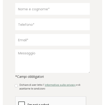
*Campi obbligatori
Dichiaro di aver letto l'
informativa sulla privacy
e di
accettarne le condizioni