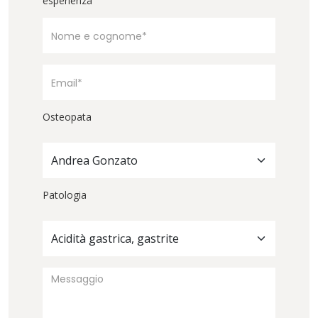
esperienza
Osteopata
Andrea Gonzato
Patologia
Acidità gastrica, gastrite