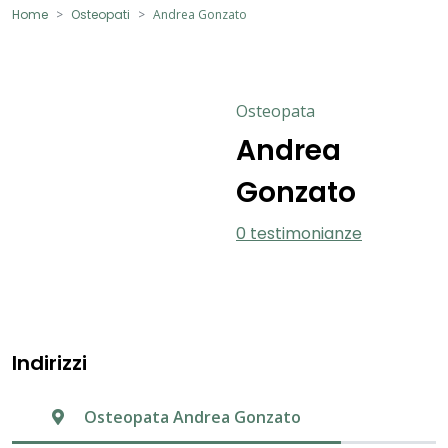
Home
Osteopati
Andrea Gonzato
Osteopata
Andrea
Gonzato
0 testimonianze
Indirizzi
Osteopata Andrea Gonzato