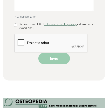
* Campi obbligatori
Dichiaro di aver letto l'
informativa sulla privacy
e di accettarne
le condizioni.