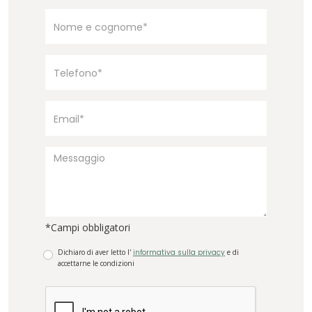
*Campi obbligatori
Dichiaro di aver letto l'
informativa sulla privacy
e di
accettarne le condizioni