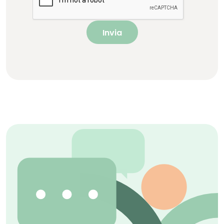
Invia