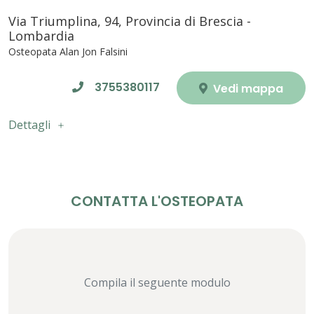
Via Triumplina, 94, Provincia di Brescia -
Lombardia
Osteopata Alan Jon Falsini
3755380117
Vedi mappa
Dettagli
CONTATTA L'OSTEOPATA
Compila il seguente modulo