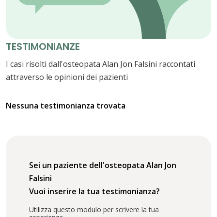
TESTIMONIANZE
I casi risolti dall'osteopata Alan Jon Falsini raccontati
attraverso le opinioni dei pazienti
Nessuna testimonianza trovata
Sei un paziente dell'osteopata Alan Jon
Falsini
Vuoi inserire la tua testimonianza?
Utilizza questo modulo per scrivere la tua