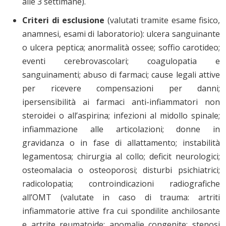
alle 3 settimane)
.
Criteri di esclusione
(valutati tramite esame fisico,
anamnesi, esami di laboratorio): ulcera sanguinante
o ulcera peptica; anormalità ossee; soffio carotideo;
eventi cerebrovascolari; coagulopatia e
sanguinamenti; abuso di farmaci; cause legali attive
per ricevere compensazioni per danni;
ipersensibilità ai farmaci anti-infiammatori non
steroidei o all’aspirina; infezioni al midollo spinale;
infiammazione alle articolazioni; donne in
gravidanza o in fase di allattamento; instabilità
legamentosa; chirurgia al collo; deficit neurologici;
osteomalacia o osteoporosi; disturbi psichiatrici;
radicolopatia; controindicazioni radiografiche
all’OMT (valutate in caso di trauma: artriti
infiammatorie attive fra cui spondilite anchilosante
e artrite reumatoide; anomalie congenite; stenosi