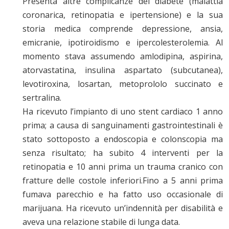
Presenta altre complicanze del diabete (malattia
coronarica, retinopatia e ipertensione) e la sua
storia medica comprende depressione, ansia,
emicranie, ipotiroidismo e ipercolesterolemia. Al
momento stava assumendo amlodipina, aspirina,
atorvastatina, insulina aspartato (subcutanea),
levotiroxina, losartan, metoprololo succinato e
sertralina.
Ha ricevuto l’impianto di uno stent cardiaco 1 anno
prima; a causa di sanguinamenti gastrointestinali è
stato sottoposto a endoscopia e colonscopia ma
senza risultato; ha subito 4 interventi per la
retinopatia e 10 anni prima un trauma cranico con
fratture delle costole inferiori.Fino a 5 anni prima
fumava parecchio e ha fatto uso occasionale di
marijuana. Ha ricevuto un’indennità per disabilità e
aveva una relazione stabile di lunga data.