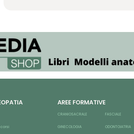
EOPATIA
AREE FORMATIVE
CRANIOSACRALE
FASCIALE
 corsi
GINECOLOGIA
ODONTOIATRIA