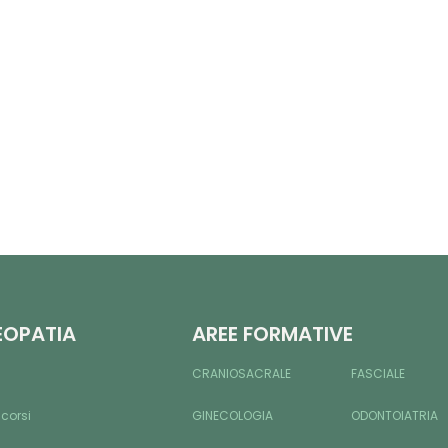
EOPATIA
AREE FORMATIVE
CRANIOSACRALE
FASCIALE
 corsi
GINECOLOGIA
ODONTOIATRIA